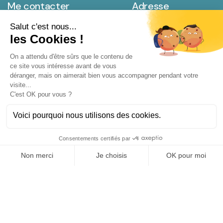
Me contacter
Adresse
souletie.nicolas@gmail.com
Espace TAMARUN
06 93 87 90 66
8 rue des Argonautes
07 83 63 68 78
La Saline les Bains
Île de la Réunion
Newsletter
S’inscrire à la
pour
recevoir les prochaines dates et
autres informations.
J’accepte les
terms and conditions